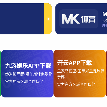
拔，最终脱颖而出的强队齐聚一堂，让比赛从一开
LPL两大赛区的强势代表，更是成为全球玩家期待
们的感官体验。恢宏的舞美、结合虚拟与现实的科
届的总决赛不仅仅是一场电竞比赛，更是一场全球
一轮对决都充满了戏剧性的张力。从小组赛开始，
断上演。尤其是一些“死亡之组”的对抗，不仅考
的热门话题。
升级。多场比赛打满五局，选手们的心理素质与临
的临时调整，还是选手在关键时刻的操作细节，都
战队的巅峰对决，不仅展现了英雄联盟竞技的最高