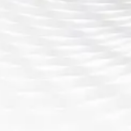
导航
Bet365亚洲官网，为用户打造专业
解读be
的在线娱乐平台，支持多种游戏与
项目展
娱乐方式。
新闻动
服务种
接洽Be
网站地