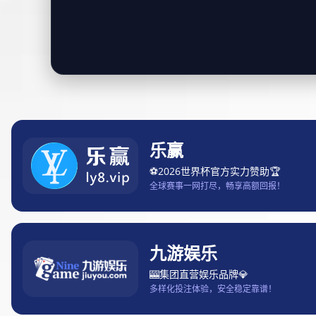
2023年英雄联盟全球总决赛冠
2025-10-05 17:29:06
379
2023年英雄联盟全球总决赛以极具震撼
对决，更是一场关于荣耀与信念的巅峰盛
电竞世界的残酷与辉煌。无论是选手们的
准的竞技魅力。本届赛事不仅刷新了观赛
度诞生。本文将从赛事背景与筹备、比赛
影响与未来展望四个方面进行全面回顾，带
感受属于英雄联盟舞台的独特激情。
1、赛事背景与筹备
2023年英雄联盟全球总决赛从筹备之初
顶级规模，更在赛事运营与舞台设计上做
个细节都体现了拳头游戏对全球观众的重
随着英雄联盟在全球范围的影响力不断扩大