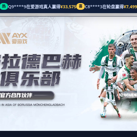
ng@msn.com
解读bet365亚洲官网
项目展示
项目展示
2023年英雄联盟全球总决赛冠军揭晓 电竞王者再次诞生