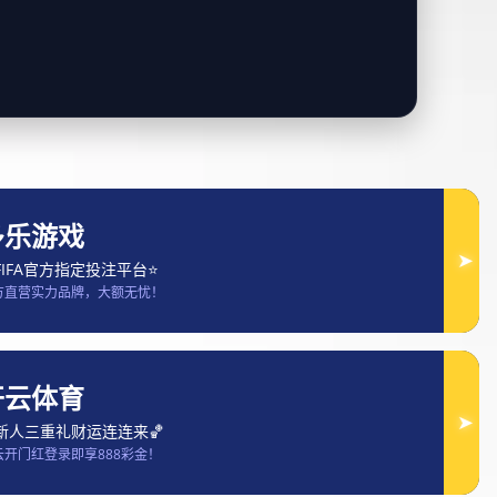
导航
解读bet365亚洲官网
项目展示
新闻动态
服务种类
接洽Bet365专业平台